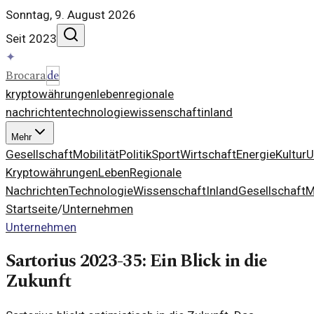
Sonntag, 9. August 2026
Seit 2023
✦
Brocara
de
kryptowährungen
leben
regionale
nachrichten
technologie
wissenschaft
inland
Mehr
Gesellschaft
Mobilität
Politik
Sport
Wirtschaft
Energie
Kultur
U
Kryptowährungen
Leben
Regionale
Nachrichten
Technologie
Wissenschaft
Inland
Gesellschaft
M
Startseite
/
Unternehmen
Unternehmen
Sartorius 2023-35: Ein Blick in die
Zukunft