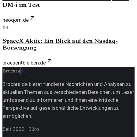
DM-i im Test
neoqom.de
04
SpaceX Aktie: Ein Blick auf den Nasdaq-
Börsengang
praesentbleiben.de
Brocara
de
Brocara.de bietet fundierte Nachrichten und Analysen zu
aktuellen Themen aus verschiedenen Bereichen, um Leser
umfassend zu informieren und ihnen eine kritische
Perspektive auf gesellschaftliche Entwicklungen zu
ermöglichen.
Seit 2023
·
Büro