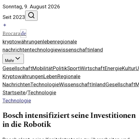
Sonntag, 9. August 2026
Seit 2023
✦
Brocara
de
kryptowährungen
leben
regionale
nachrichten
technologie
wissenschaft
inland
Mehr
Gesellschaft
Mobilität
Politik
Sport
Wirtschaft
Energie
Kultur
U
Kryptowährungen
Leben
Regionale
Nachrichten
Technologie
Wissenschaft
Inland
Gesellschaft
M
Startseite
/
Technologie
Technologie
Bosch intensifiziert seine Investitionen
in die Robotik