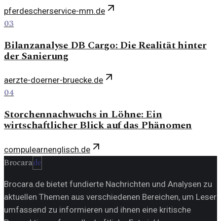
pferdescherservice-mm.de
03
Bilanzanalyse DB Cargo: Die Realität hinter
der Sanierung
aerzte-doerner-bruecke.de
04
Storchennachwuchs in Löhne: Ein
wirtschaftlicher Blick auf das Phänomen
compulearnenglisch.de
Brocara
de
Brocara.de bietet fundierte Nachrichten und Analysen zu
aktuellen Themen aus verschiedenen Bereichen, um Leser
umfassend zu informieren und ihnen eine kritische