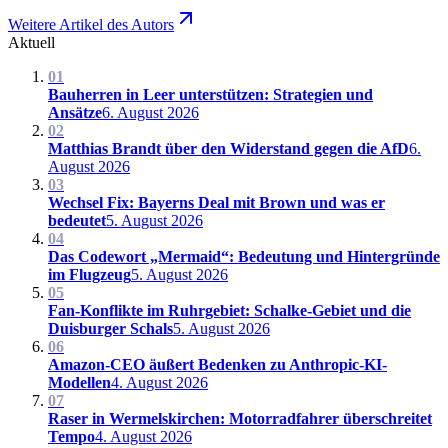
Weitere Artikel des Autors
Aktuell
01
Bauherren in Leer unterstützen: Strategien und
Ansätze
6. August 2026
02
Matthias Brandt über den Widerstand gegen die AfD
6.
August 2026
03
Wechsel Fix: Bayerns Deal mit Brown und was er
bedeutet
5. August 2026
04
Das Codewort „Mermaid“: Bedeutung und Hintergründe
im Flugzeug
5. August 2026
05
Fan-Konflikte im Ruhrgebiet: Schalke-Gebiet und die
Duisburger Schals
5. August 2026
06
Amazon-CEO äußert Bedenken zu Anthropic-KI-
Modellen
4. August 2026
07
Raser in Wermelskirchen: Motorradfahrer überschreitet
Tempo
4. August 2026