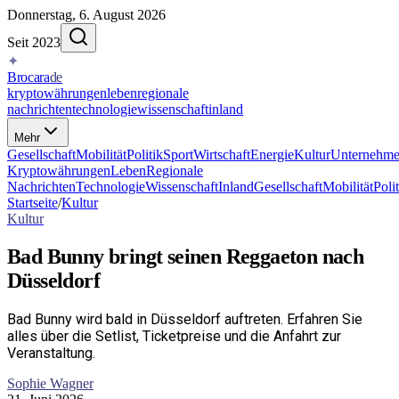
Donnerstag, 6. August 2026
Seit 2023
✦
Brocara
de
kryptowährungen
leben
regionale
nachrichten
technologie
wissenschaft
inland
Mehr
Gesellschaft
Mobilität
Politik
Sport
Wirtschaft
Energie
Kultur
Unternehm
Kryptowährungen
Leben
Regionale
Nachrichten
Technologie
Wissenschaft
Inland
Gesellschaft
Mobilität
Poli
Startseite
/
Kultur
Kultur
Bad Bunny bringt seinen Reggaeton nach
Düsseldorf
Bad Bunny wird bald in Düsseldorf auftreten. Erfahren Sie
alles über die Setlist, Ticketpreise und die Anfahrt zur
Veranstaltung.
Sophie Wagner