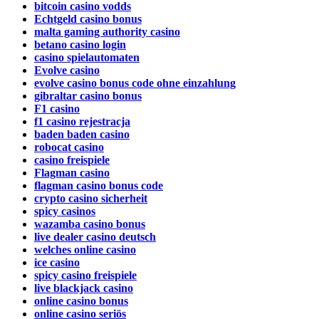
bitcoin casino vodds
Echtgeld casino bonus
malta gaming authority casino
betano casino login
casino spielautomaten
Evolve casino
evolve casino bonus code ohne einzahlung
gibraltar casino bonus
F1 casino
f1 casino rejestracja
baden baden casino
robocat casino
casino freispiele
Flagman casino
flagman casino bonus code
crypto casino sicherheit
spicy casinos
wazamba casino bonus
live dealer casino deutsch
welches online casino
ice casino
spicy casino freispiele
live blackjack casino
online casino bonus
online casino seriös