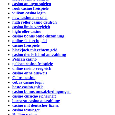
casino anonym spielen
rooli casino freispiele
vulkan casino login
new casino australia
high roller casino deutsch
casino limits vergleich
highroller casino
casino bonus ohne einzahlung
online slots echtgeld
casino freispiele
blackjack mit echtem geld
casino deutschland auszahlung
Pelican casino
pelican casino freispiele
online casino vergleich
casino ohne ausweis
Cobra casino
cobra casino login
beste casino spiele
casino bonus umsatzbedingungen
casino curacao sicherheit
baccarat casino auszahlung
casino mit deutscher lizenz
casino testsieger
Rollino casino