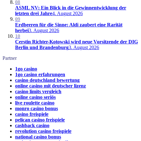
08
ASML NV: Ein Blick in die Gewinnentwicklung der
letzten drei Jahre
4. August 2026
09
Erdbeeren für die Sinne: Aldi zaubert eine Rarität
herbei
3. August 2026
10
Cerstin Richter-Kotowski wird neue Vorsitzende der DIG
Berlin und Brandenburg
3. August 2026
Partner
1go casino
1go casino erfahrungen
casino deutschland bewertung
online casino mit deutscher lizenz
casino limits vergleich
online casino seriös
live roulette casino
monro casino bonus
casino freispiele
pelican casino freispiele
cashback casino
revolution casino freispiele
national casino bonus