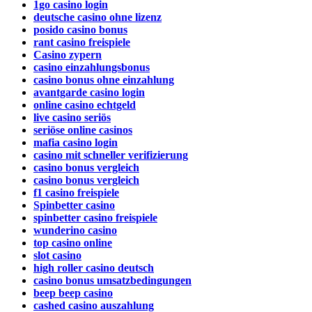
1go casino login
deutsche casino ohne lizenz
posido casino bonus
rant casino freispiele
Casino zypern
casino einzahlungsbonus
casino bonus ohne einzahlung
avantgarde casino login
online casino echtgeld
live casino seriös
seriöse online casinos
mafia casino login
casino mit schneller verifizierung
casino bonus vergleich
casino bonus vergleich
f1 casino freispiele
Spinbetter casino
spinbetter casino freispiele
wunderino casino
top casino online
slot casino
high roller casino deutsch
casino bonus umsatzbedingungen
beep beep casino
cashed casino auszahlung