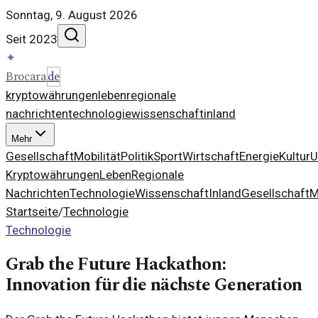
Sonntag, 9. August 2026
Seit 2023
✦
Brocara
de
kryptowährungen
leben
regionale
nachrichten
technologie
wissenschaft
inland
Mehr
Gesellschaft
Mobilität
Politik
Sport
Wirtschaft
Energie
Kultur
U
Kryptowährungen
Leben
Regionale
Nachrichten
Technologie
Wissenschaft
Inland
Gesellschaft
M
Startseite
/
Technologie
Technologie
Grab the Future Hackathon:
Innovation für die nächste Generation