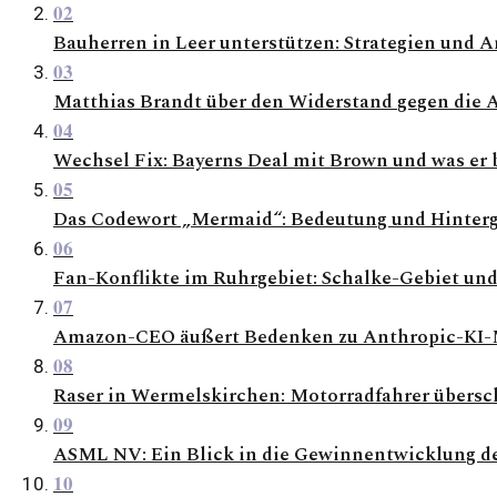
02
Bauherren in Leer unterstützen: Strategien und A
03
Matthias Brandt über den Widerstand gegen die 
04
Wechsel Fix: Bayerns Deal mit Brown und was er 
05
Das Codewort „Mermaid“: Bedeutung und Hinterg
06
Fan-Konflikte im Ruhrgebiet: Schalke-Gebiet und
07
Amazon-CEO äußert Bedenken zu Anthropic-KI-
08
Raser in Wermelskirchen: Motorradfahrer übersc
09
ASML NV: Ein Blick in die Gewinnentwicklung der
10