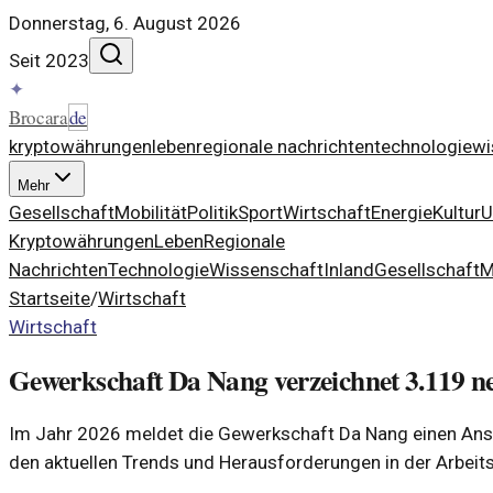
Donnerstag, 6. August 2026
Seit 2023
✦
Brocara
de
kryptowährungen
leben
regionale nachrichten
technologie
wi
Mehr
Gesellschaft
Mobilität
Politik
Sport
Wirtschaft
Energie
Kultur
U
Kryptowährungen
Leben
Regionale
Nachrichten
Technologie
Wissenschaft
Inland
Gesellschaft
M
Startseite
/
Wirtschaft
Wirtschaft
Gewerkschaft Da Nang verzeichnet 3.119 n
Im Jahr 2026 meldet die Gewerkschaft Da Nang einen Anst
den aktuellen Trends und Herausforderungen in der Arbeits