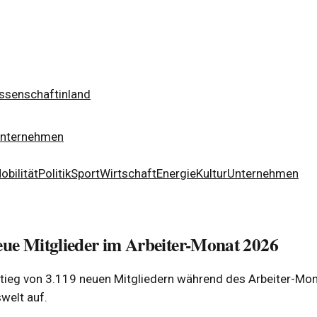
ssenschaft
inland
nternehmen
obilität
Politik
Sport
Wirtschaft
Energie
Kultur
Unternehmen
eue Mitglieder im Arbeiter-Monat 2026
ieg von 3.119 neuen Mitgliedern während des Arbeiter-Mona
welt auf.