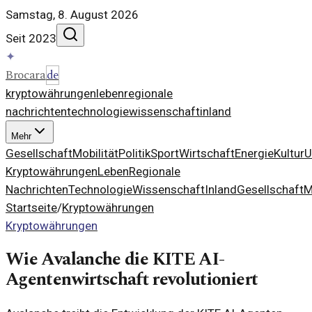
Samstag, 8. August 2026
Seit 2023
✦
Brocara
de
kryptowährungen
leben
regionale
nachrichten
technologie
wissenschaft
inland
Mehr
Gesellschaft
Mobilität
Politik
Sport
Wirtschaft
Energie
Kultur
U
Kryptowährungen
Leben
Regionale
Nachrichten
Technologie
Wissenschaft
Inland
Gesellschaft
M
Startseite
/
Kryptowährungen
Kryptowährungen
Wie Avalanche die KITE AI-
Agentenwirtschaft revolutioniert